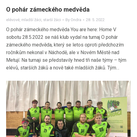
O pohár zámeckého medvěda
elévové
,
mladší žáci
,
starší žáci
By
Ondra
28. 5. 2022
O pohár zámeckého medvěda You are here: Home V
sobotu 28.5.2022 se náš klub vydal na turnaj O pohár
zámeckého medvěda, který se letos oproti předchozím
ročníkům nekonal v Náchodě, ale v Novém Městě nad
Metují. Na turnaji se představily hned tři naše týmy – tým
elévů, starších žáků a nově také mladších žáků. Tým…