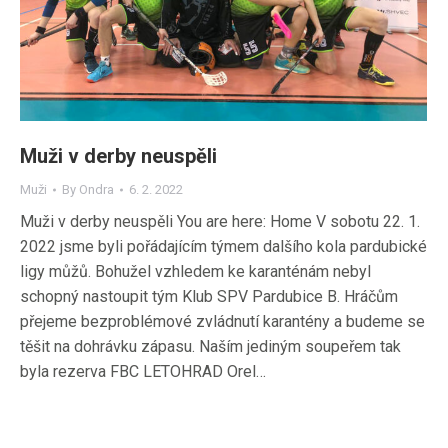
Muži v derby neuspěli
Muži
By
Ondra
6. 2. 2022
Muži v derby neuspěli You are here: Home V sobotu 22. 1.
2022 jsme byli pořádajícím týmem dalšího kola pardubické
ligy můžů. Bohužel vzhledem ke karanténám nebyl
schopný nastoupit tým Klub SPV Pardubice B. Hráčům
přejeme bezproblémové zvládnutí karantény a budeme se
těšit na dohrávku zápasu. Naším jediným soupeřem tak
byla rezerva FBC LETOHRAD Orel…