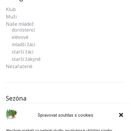
Klub
Muži
Naše mládež
dorostenci
elévové
mladší žáci
starší žáci
starší žákyně
Nezařazené
Sezóna
2022/2023
2023/2024
Klub
2021/2022
Spravovat souhlas s cookies
Muži
Abychom poskytli co nejlepší služby, používáme k ukládání a/nebo